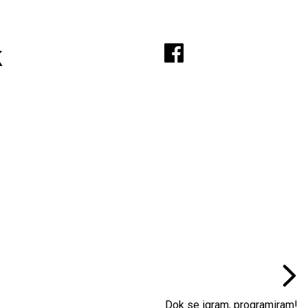
A
k
Dok se igram, programiram!