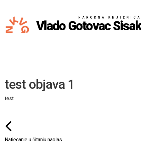
NARODNA KNJIŽNIC
Vlado Gotovac Sisa
test objava 1
test
Natjecanje u čitanju naglas