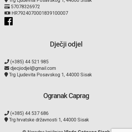
Trg Ljudevita Posavskog 1, 44000 Sisak
57078326972
HR7924070001839100007
Dječji odjel
(+385) 44 521 985
djecjiodjel@gmail.com
Trg Ljudevita Posavskog 1, 44000 Sisak
Ogranak Caprag
(+385) 44 537 686
Trg hrvatske državnosti 1, 44000 Sisak