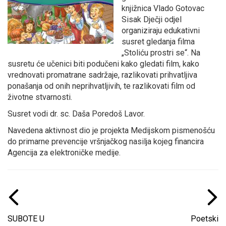
knjižnica Vlado Gotovac
Sisak Dječji odjel
organiziraju edukativni
susret gledanja filma
„Stoliću prostri se“. Na
susretu će učenici biti podučeni kako gledati film, kako
vrednovati promatrane sadržaje, razlikovati prihvatljiva
ponašanja od onih neprihvatljivih, te razlikovati film od
životne stvarnosti.
Susret vodi dr. sc. Daša Poredoš Lavor.
Navedena aktivnost dio je projekta Medijskom pismenošću
do primarne prevencije vršnjačkog nasilja kojeg financira
Agencija za elektroničke medije.
SUBOTE U
Poetski