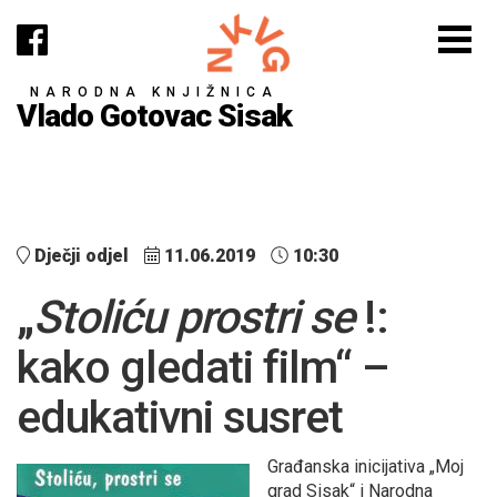
NARODNA KNJIŽNICA
Vlado Gotovac Sisak
Dječji odjel
11.06.2019
10:30
„
Stoliću prostri se
!:
kako gledati film“ –
edukativni susret
Građanska inicijativa „Moj
grad Sisak“ i Narodna