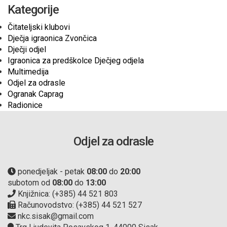
Kategorije
Čitateljski klubovi
Dječja igraonica Zvončica
Dječji odjel
Igraonica za predškolce Dječjeg odjela
Multimedija
Odjel za odrasle
Ogranak Caprag
Radionice
Odjel za odrasle
ponedjeljak - petak
08:00
do
20:00
subotom od
08:00
do
13:00
Knjižnica: (+385) 44 521 803
Računovodstvo: (+385) 44 521 527
nkc.sisak@gmail.com