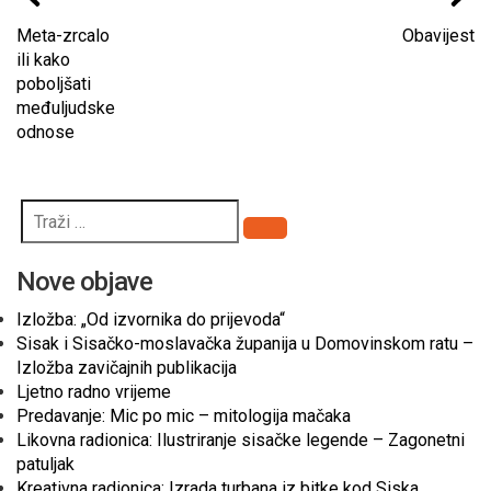
Meta-zrcalo
Obavijest
ili kako
poboljšati
međuljudske
odnose
Pretraži
Nove objave
Izložba: „Od izvornika do prijevoda“
Sisak i Sisačko-moslavačka županija u Domovinskom ratu –
Izložba zavičajnih publikacija
Ljetno radno vrijeme
Predavanje: Mic po mic – mitologija mačaka
Likovna radionica: Ilustriranje sisačke legende – Zagonetni
patuljak
Kreativna radionica: Izrada turbana iz bitke kod Siska