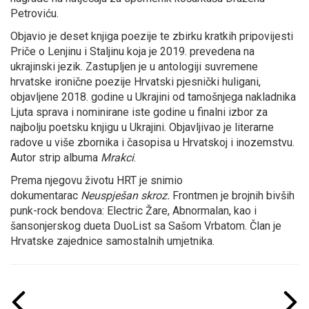
Petroviću.
Objavio je deset knjiga poezije te zbirku kratkih pripovijesti
Priče o Lenjinu i Staljinu koja je 2019. prevedena na
ukrajinski jezik. Zastupljen je u antologiji suvremene
hrvatske ironične poezije Hrvatski pjesnički huligani,
objavljene 2018. godine u Ukrajini od tamošnjega nakladnika
Ljuta sprava i nominirane iste godine u finalni izbor za
najbolju poetsku knjigu u Ukrajini. Objavljivao je literarne
radove u više zbornika i časopisa u Hrvatskoj i inozemstvu.
Autor strip albuma
Mrakci
.
Prema njegovu životu HRT je snimio
dokumentarac
Neuspješan skroz.
Frontmen je brojnih bivših
punk-rock bendova: Electric Žare, Abnormalan, kao i
šansonjerskog dueta DuoList sa Sašom Vrbatom. Član je
Hrvatske zajednice samostalnih umjetnika.