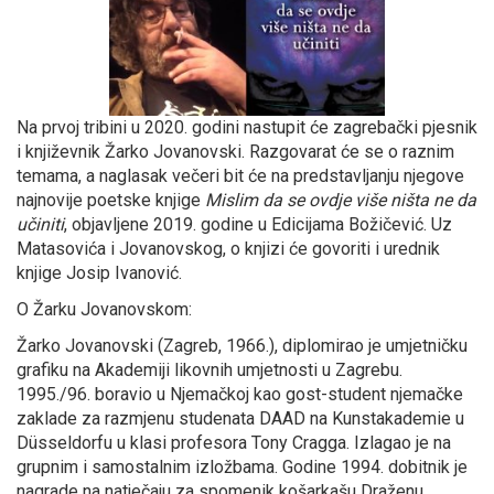
Na prvoj tribini u 2020. godini nastupit će zagrebački pjesnik
i književnik Žarko Jovanovski. Razgovarat će se o raznim
temama, a naglasak večeri bit će na predstavljanju njegove
najnovije poetske knjige
Mislim da se ovdje više ništa ne da
učiniti
, objavljene 2019. godine u Edicijama Božičević. Uz
Matasovića i Jovanovskog, o knjizi će govoriti i urednik
knjige Josip Ivanović.
O Žarku Jovanovskom:
Žarko Jovanovski (Zagreb, 1966.), diplomirao je umjetničku
grafiku na Akademiji likovnih umjetnosti u Zagrebu.
1995./96. boravio u Njemačkoj kao gost-student njemačke
zaklade za razmjenu studenata DAAD na Kunstakademie u
Düsseldorfu u klasi profesora Tony Cragga. Izlagao je na
grupnim i samostalnim izložbama. Godine 1994. dobitnik je
nagrade na natječaju za spomenik košarkašu Draženu