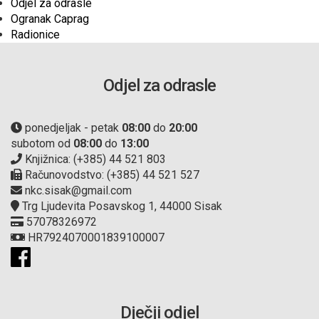
Odjel za odrasle
Ogranak Caprag
Radionice
Odjel za odrasle
ponedjeljak - petak
08:00
do
20:00
subotom od
08:00
do
13:00
Knjižnica: (+385) 44 521 803
Računovodstvo: (+385) 44 521 527
nkc.sisak@gmail.com
Trg Ljudevita Posavskog 1, 44000 Sisak
57078326972
HR7924070001839100007
Dječji odjel