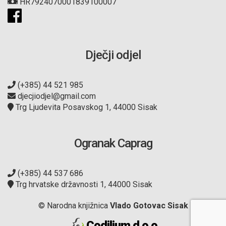
HR7924070001839100007
Dječji odjel
(+385) 44 521 985
djecjiodjel@gmail.com
Trg Ljudevita Posavskog 1, 44000 Sisak
Ogranak Caprag
(+385) 44 537 686
Trg hrvatske državnosti 1, 44000 Sisak
© Narodna knjižnica
Vlado Gotovac Sisak
Codilium d.o.o.