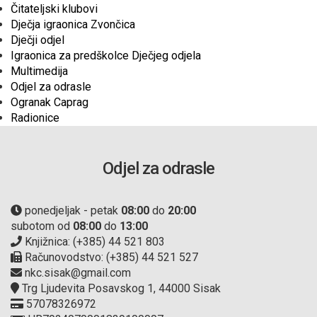
Čitateljski klubovi
Dječja igraonica Zvončica
Dječji odjel
Igraonica za predškolce Dječjeg odjela
Multimedija
Odjel za odrasle
Ogranak Caprag
Radionice
Odjel za odrasle
ponedjeljak - petak
08:00
do
20:00
subotom od
08:00
do
13:00
Knjižnica: (+385) 44 521 803
Računovodstvo: (+385) 44 521 527
nkc.sisak@gmail.com
Trg Ljudevita Posavskog 1, 44000 Sisak
57078326972