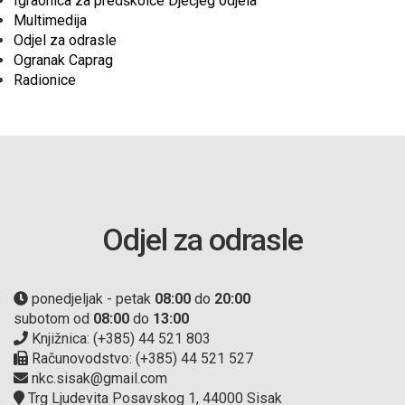
Igraonica za predškolce Dječjeg odjela
Multimedija
Odjel za odrasle
Ogranak Caprag
Radionice
Odjel za odrasle
ponedjeljak - petak
08:00
do
20:00
subotom od
08:00
do
13:00
Knjižnica: (+385) 44 521 803
Računovodstvo: (+385) 44 521 527
nkc.sisak@gmail.com
Trg Ljudevita Posavskog 1, 44000 Sisak