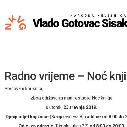
NARODNA KNJIŽNIC
Vlado Gotovac Sisa
Radno vrijeme – Noć knj
Poštovani korisnici,
zbog održavanja manifestacije Noć knjige
u utorak,
23.travnja 2019.
Dječji odjel knjižnice
(Kranjčevićeva 8)
radit će od 8:00 do 
Odjel za odrasle
(Rimska ulica 27)
od 8:00 do 20:00
,