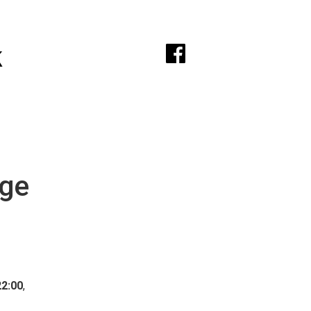
A
k
ige
22:00
,