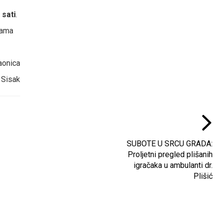
 sati
.
rama
taonica
 Sisak
SUBOTE U SRCU GRADA:
Proljetni pregled plišanih
igračaka u ambulanti dr.
Plišić