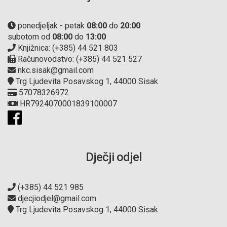
ponedjeljak - petak
08:00
do
20:00
subotom od
08:00
do
13:00
Knjižnica: (+385) 44 521 803
Računovodstvo: (+385) 44 521 527
nkc.sisak@gmail.com
Trg Ljudevita Posavskog 1, 44000 Sisak
57078326972
HR7924070001839100007
Dječji odjel
(+385) 44 521 985
djecjiodjel@gmail.com
Trg Ljudevita Posavskog 1, 44000 Sisak