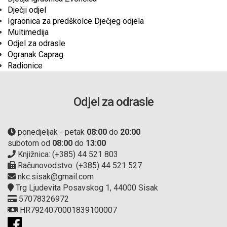
Dječji odjel
Igraonica za predškolce Dječjeg odjela
Multimedija
Odjel za odrasle
Ogranak Caprag
Radionice
Odjel za odrasle
ponedjeljak - petak
08:00
do
20:00
subotom od
08:00
do
13:00
Knjižnica: (+385) 44 521 803
Računovodstvo: (+385) 44 521 527
nkc.sisak@gmail.com
Trg Ljudevita Posavskog 1, 44000 Sisak
57078326972
HR7924070001839100007