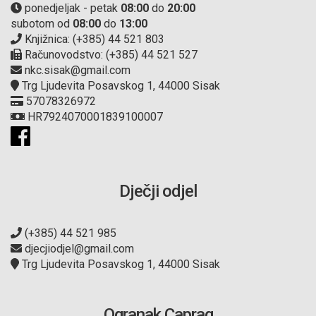
ponedjeljak - petak
08:00
do
20:00
subotom od
08:00
do
13:00
Knjižnica: (+385) 44 521 803
Računovodstvo: (+385) 44 521 527
nkc.sisak@gmail.com
Trg Ljudevita Posavskog 1, 44000 Sisak
57078326972
HR7924070001839100007
Dječji odjel
(+385) 44 521 985
djecjiodjel@gmail.com
Trg Ljudevita Posavskog 1, 44000 Sisak
Ogranak Caprag