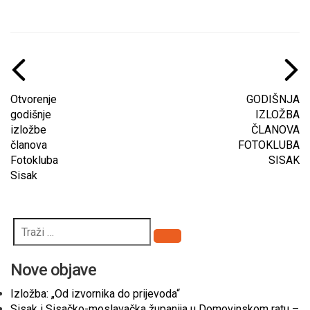
Otvorenje
GODIŠNJA
godišnje
IZLOŽBA
izložbe
ČLANOVA
članova
FOTOKLUBA
Fotokluba
SISAK
Sisak
Pretraži
Nove objave
Izložba: „Od izvornika do prijevoda“
Sisak i Sisačko-moslavačka županija u Domovinskom ratu –