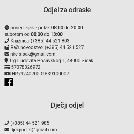
Odjel za odrasle
ponedjeljak - petak
08:00
do
20:00
subotom od
08:00
do
13:00
Knjižnica: (+385) 44 521 803
Računovodstvo: (+385) 44 521 527
nkc.sisak@gmail.com
Trg Ljudevita Posavskog 1, 44000 Sisak
57078326972
HR7924070001839100007
Dječji odjel
(+385) 44 521 985
djecjiodjel@gmail.com