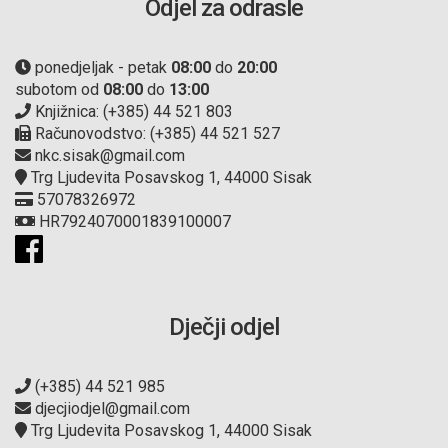
Odjel za odrasle
ponedjeljak - petak
08:00
do
20:00
subotom od
08:00
do
13:00
Knjižnica: (+385) 44 521 803
Računovodstvo: (+385) 44 521 527
nkc.sisak@gmail.com
Trg Ljudevita Posavskog 1, 44000 Sisak
57078326972
HR7924070001839100007
Dječji odjel
(+385) 44 521 985
djecjiodjel@gmail.com
Trg Ljudevita Posavskog 1, 44000 Sisak