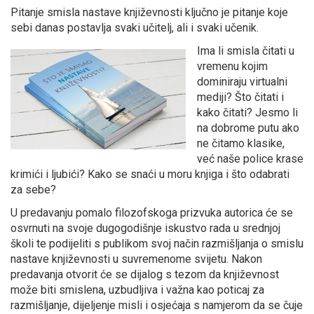
Pitanje smisla nastave književnosti ključno je pitanje koje
sebi danas postavlja svaki učitelj, ali i svaki učenik.
Ima li smisla čitati u
vremenu kojim
dominiraju virtualni
mediji? Što čitati i
kako čitati? Jesmo li
na dobrome putu ako
ne čitamo klasike,
već naše police krase
krimići i ljubići? Kako se snaći u moru knjiga i što odabrati
za sebe?
U predavanju pomalo filozofskoga prizvuka autorica će se
osvrnuti na svoje dugogodišnje iskustvo rada u srednjoj
školi te podijeliti s publikom svoj način razmišljanja o smislu
nastave književnosti u suvremenome svijetu. Nakon
predavanja otvorit će se dijalog s tezom da književnost
može biti smislena, uzbudljiva i važna kao poticaj za
razmišljanje, dijeljenje misli i osjećaja s namjerom da se čuje