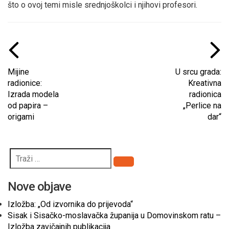
što o ovoj temi misle srednjoškolci i njihovi profesori.
Mijine
U srcu grada:
radionice:
Kreativna
Izrada modela
radionica
od papira –
„Perlice na
origami
dar“
Pretraži
Nove objave
Izložba: „Od izvornika do prijevoda“
Sisak i Sisačko-moslavačka županija u Domovinskom ratu –
Izložba zavičajnih publikacija