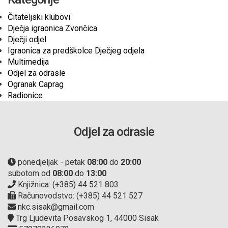
Čitateljski klubovi
Dječja igraonica Zvončica
Dječji odjel
Igraonica za predškolce Dječjeg odjela
Multimedija
Odjel za odrasle
Ogranak Caprag
Radionice
Odjel za odrasle
ponedjeljak - petak
08:00
do
20:00
subotom od
08:00
do
13:00
Knjižnica: (+385) 44 521 803
Računovodstvo: (+385) 44 521 527
nkc.sisak@gmail.com
Trg Ljudevita Posavskog 1, 44000 Sisak