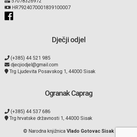
57078326972
HR7924070001839100007
Dječji odjel
(+385) 44 521 985
djecjiodjel@gmail.com
Trg Ljudevita Posavskog 1, 44000 Sisak
Ogranak Caprag
(+385) 44 537 686
Trg hrvatske državnosti 1, 44000 Sisak
© Narodna knjižnica
Vlado Gotovac Sisak