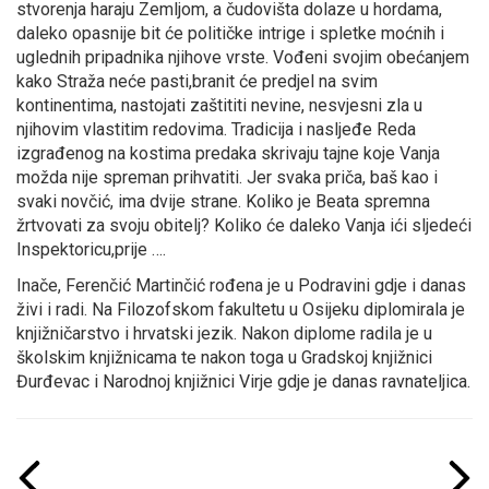
stvorenja haraju Zemljom, a čudovišta dolaze u hordama,
daleko opasnije bit će političke intrige i spletke moćnih i
uglednih pripadnika njihove vrste. Vođeni svojim obećanjem
kako Straža neće pasti,branit će predjel na svim
kontinentima, nastojati zaštititi nevine, nesvjesni zla u
njihovim vlastitim redovima. Tradicija i nasljeđe Reda
izgrađenog na kostima predaka skrivaju tajne koje Vanja
možda nije spreman prihvatiti. Jer svaka priča, baš kao i
svaki novčić, ima dvije strane. Koliko je Beata spremna
žrtvovati za svoju obitelj? Koliko će daleko Vanja ići sljedeći
Inspektoricu,prije ….
Inače, Ferenčić Martinčić rođena je u Podravini gdje i danas
živi i radi. Na Filozofskom fakultetu u Osijeku diplomirala je
knjižničarstvo i hrvatski jezik. Nakon diplome radila je u
školskim knjižnicama te nakon toga u Gradskoj knjižnici
Đurđevac i Narodnoj knjižnici Virje gdje je danas ravnateljica.