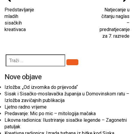
Predstavljanje
Natjecanje u
mladih
čitanju naglas
sisačkih
–
kreativaca
prednatjecanje
za 7. razrede
Pretraži
Nove objave
Izložba: „Od izvornika do prijevoda“
Sisak i Sisačko-moslavačka županija u Domovinskom ratu –
Izložba zavičajnih publikacija
Ljetno radno vrijeme
Predavanje: Mic po mic – mitologija mačaka
Likovna radionica: Ilustriranje sisačke legende – Zagonetni
patuljak
Kreativna radionica: Izrada turbana iz bitke kod Siska