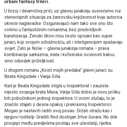
urbani fantasy trileri.
U brzoj i dinamičnoj priči, uz glavnu junakinju susrećemo niz
stereotipnih situacija za žanrovsku književnost koje autorica
okreće naglavačke. Osiguravajući nam tako sve ono što
volimo u fantastičnim romanima, bez predvidljivih
banalizacija. Ženski likovi nisu često opisani kao super
junaci, koji svojom odvažnošću, ali i inteligencijom spašavaju
svijet. Zato je Nolie – glavna junakinja romana – prava
kombinacija sarkazma, inata i kofeinske ovisnosti kakvu
smo oduvijek priželjkivali.
U drugom romanu „Kosti mojih predaka“ glavni junaci su
Beata Kingsdale i Vanja Silla.
Kad je Beata Kingsdale stigla u Inspektorat i zauzela
mjesto svojega brata Maxa, Vanja Silla dobio je novu priliku
biti pobočnikom jednog inspektora. U ovom slučaju, to je
značilo stajati s desna opakoj i prekrasnoj Inspektorici.
Mogao je nastaviti raditi svoj posao. Držati stražu kao i
njegovi roditelji. Graditi Red dostojan žrtve čuvara. No dok
procjepi među predjelima postaju sve učestaliji, rijetka