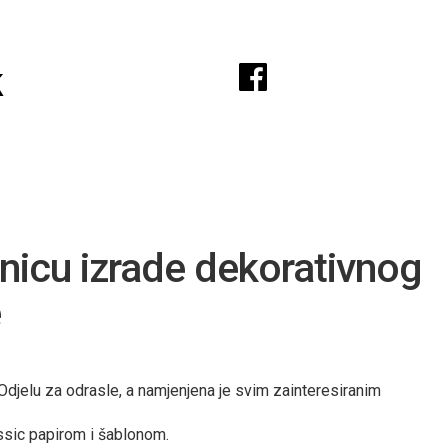
A
k
onicu izrade dekorativnog
e
Odjelu za odrasle, a namjenjena je svim zainteresiranim
assic papirom i šablonom.