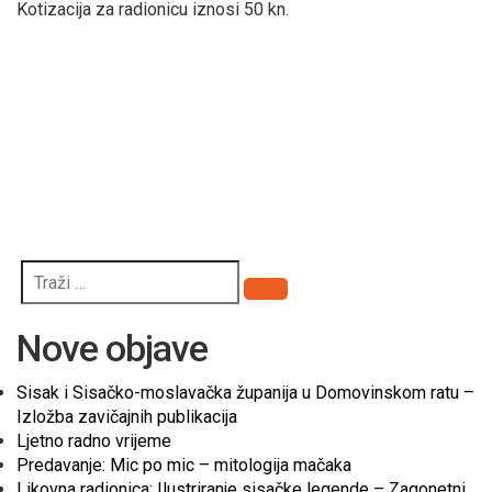
Kotizacija za radionicu iznosi 50 kn.
PRIJAVA NA
KREATIVNU
RADIONICU IZRADE
SATA U DECOUPAGE
TEHNICI
Pretraži
Nove objave
Sisak i Sisačko-moslavačka županija u Domovinskom ratu –
Izložba zavičajnih publikacija
Ljetno radno vrijeme
Predavanje: Mic po mic – mitologija mačaka
Likovna radionica: Ilustriranje sisačke legende – Zagonetni