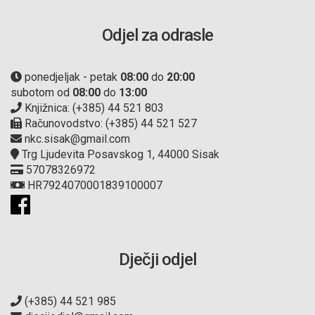
Odjel za odrasle
ponedjeljak - petak
08:00
do
20:00
subotom od
08:00
do
13:00
Knjižnica: (+385) 44 521 803
Računovodstvo: (+385) 44 521 527
nkc.sisak@gmail.com
Trg Ljudevita Posavskog 1, 44000 Sisak
57078326972
HR7924070001839100007
Dječji odjel
(+385) 44 521 985