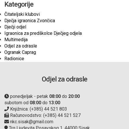
Kategorije
Čitateljski klubovi
Dječja igraonica Zvončica
Dječji odjel
Igraonica za predškolce Dječjeg odjela
Multimedija
Odjel za odrasle
Ogranak Caprag
Radionice
Odjel za odrasle
ponedjeljak - petak
08:00
do
20:00
subotom od
08:00
do
13:00
Knjižnica: (+385) 44 521 803
Računovodstvo: (+385) 44 521 527
nkc.sisak@gmail.com
Trg Ljudevita Posavskog 1, 44000 Sisak