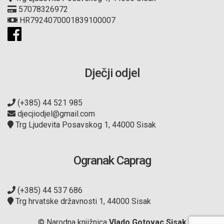
57078326972
HR7924070001839100007
Dječji odjel
(+385) 44 521 985
djecjiodjel@gmail.com
Trg Ljudevita Posavskog 1, 44000 Sisak
Ogranak Caprag
(+385) 44 537 686
Trg hrvatske državnosti 1, 44000 Sisak
© Narodna knjižnica
Vlado Gotovac Sisak