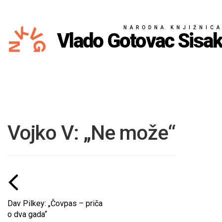
NARODNA KNJIŽNIC
Vlado Gotovac Sisa
Vojko V: „Ne može“
Dav Pilkey: „Čovpas – priča
o dva gada“