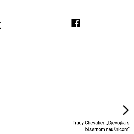
A
k
Tracy Chevalier: „Djevojka s
bisernom naušnicom“