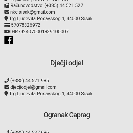
Računovodstvo: (+385) 44 521 527
nkc.sisak@gmail.com
Trg Ljudevita Posavskog 1, 44000 Sisak
57078326972
HR7924070001839100007
Dječji odjel
(+385) 44 521 985
djecjiodjel@gmail.com
Trg Ljudevita Posavskog 1, 44000 Sisak
Ogranak Caprag
(+385) 44 537 686