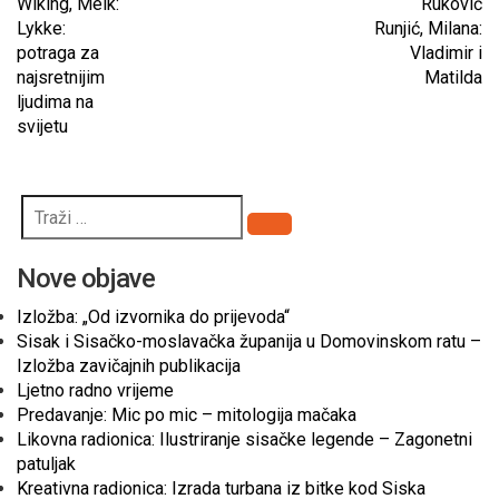
Wiking, Meik:
Ruković
Lykke:
Runjić, Milana:
potraga za
Vladimir i
najsretnijim
Matilda
ljudima na
svijetu
Pretraži
Nove objave
Izložba: „Od izvornika do prijevoda“
Sisak i Sisačko-moslavačka županija u Domovinskom ratu –
Izložba zavičajnih publikacija
Ljetno radno vrijeme
Predavanje: Mic po mic – mitologija mačaka
Likovna radionica: Ilustriranje sisačke legende – Zagonetni
patuljak
Kreativna radionica: Izrada turbana iz bitke kod Siska