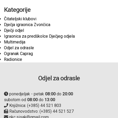
Kategorije
Čitateljski klubovi
Dječja igraonica Zvončica
Dječji odjel
Igraonica za predškolce Dječjeg odjela
Multimedija
Odjel za odrasle
Ogranak Caprag
Radionice
Odjel za odrasle
ponedjeljak - petak
08:00
do
20:00
subotom od
08:00
do
13:00
Knjižnica: (+385) 44 521 803
Računovodstvo: (+385) 44 521 527
nkc.sisak@gmail.com