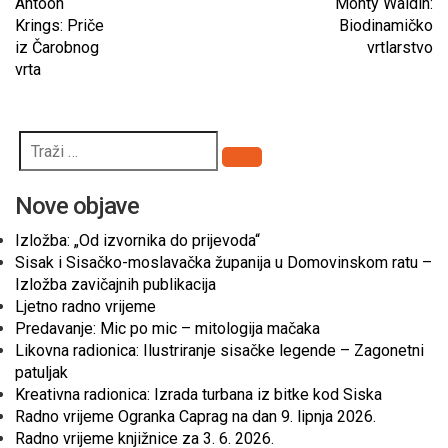
Antoon
Monty Waldin:
Krings: Priče
Biodinamičko
iz Čarobnog
vrtlarstvo
vrta
Pretraži
Nove objave
Izložba: „Od izvornika do prijevoda“
Sisak i Sisačko-moslavačka županija u Domovinskom ratu –
Izložba zavičajnih publikacija
Ljetno radno vrijeme
Predavanje: Mic po mic – mitologija mačaka
Likovna radionica: Ilustriranje sisačke legende – Zagonetni
patuljak
Kreativna radionica: Izrada turbana iz bitke kod Siska
Radno vrijeme Ogranka Caprag na dan 9. lipnja 2026.
Radno vrijeme knjižnice za 3. 6. 2026.