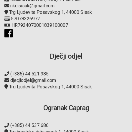
nkc.sisak@gmail.com
Trg Ljudevita Posavskog 1, 44000 Sisak
57078326972
HR7924070001839100007
Dječji odjel
(+385) 44 521 985
djecjiodjel@gmail.com
Trg Ljudevita Posavskog 1, 44000 Sisak
Ogranak Caprag
(+385) 44 537 686
Trg hrvatske državnosti 1, 44000 Sisak