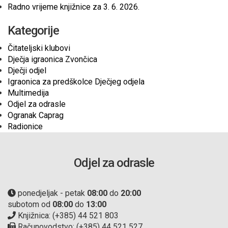
Radno vrijeme knjižnice za 3. 6. 2026.
Kategorije
Čitateljski klubovi
Dječja igraonica Zvončica
Dječji odjel
Igraonica za predškolce Dječjeg odjela
Multimedija
Odjel za odrasle
Ogranak Caprag
Radionice
Odjel za odrasle
ponedjeljak - petak
08:00
do
20:00
subotom od
08:00
do
13:00
Knjižnica: (+385) 44 521 803
Računovodstvo: (+385) 44 521 527