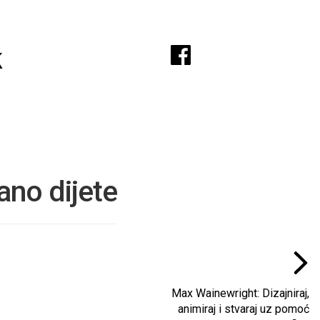
A
k
ano dijete
Max Wainewright: Dizajniraj,
animiraj i stvaraj uz pomoć