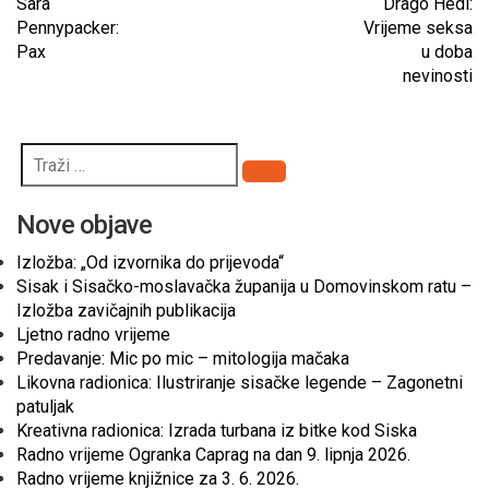
Sara
Drago Hedl:
Pennypacker:
Vrijeme seksa
Pax
u doba
nevinosti
Pretraži
Nove objave
Izložba: „Od izvornika do prijevoda“
Sisak i Sisačko-moslavačka županija u Domovinskom ratu –
Izložba zavičajnih publikacija
Ljetno radno vrijeme
Predavanje: Mic po mic – mitologija mačaka
Likovna radionica: Ilustriranje sisačke legende – Zagonetni
patuljak
Kreativna radionica: Izrada turbana iz bitke kod Siska
Radno vrijeme Ogranka Caprag na dan 9. lipnja 2026.
Radno vrijeme knjižnice za 3. 6. 2026.