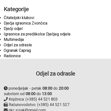
Kategorije
Čitateljski klubovi
Dječja igraonica Zvončica
Dječji odjel
Igraonica za predškolce Dječjeg odjela
Multimedija
Odjel za odrasle
Ogranak Caprag
Radionice
Odjel za odrasle
ponedjeljak - petak
08:00
do
20:00
subotom od
08:00
do
13:00
Knjižnica: (+385) 44 521 803
Računovodstvo: (+385) 44 521 527
nkc.sisak@gmail.com