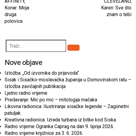
AFFINITY,
CLEVELAND,
Konar: Moja
Karen: Sve što
druga
znam o tebi
polovica
Pretraži
Nove objave
Izložba: „Od izvornika do prijevoda“
Sisak i Sisačko-moslavačka županija u Domovinskom ratu –
Izložba zavičajnih publikacija
Ljetno radno vrijeme
Predavanje: Mic po mic – mitologija mačaka
Likovna radionica: Ilustriranje sisačke legende – Zagonetni
patuljak
Kreativna radionica: Izrada turbana iz bitke kod Siska
Radno vrijeme Ogranka Caprag na dan 9. lipnja 2026.
Radno vrijeme knjižnice za 3. 6. 2026.