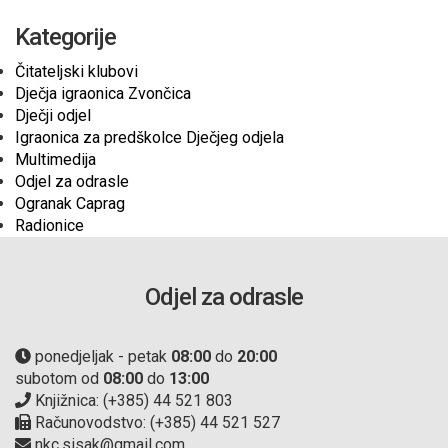
Kategorije
Čitateljski klubovi
Dječja igraonica Zvončica
Dječji odjel
Igraonica za predškolce Dječjeg odjela
Multimedija
Odjel za odrasle
Ogranak Caprag
Radionice
Odjel za odrasle
ponedjeljak - petak
08:00
do
20:00
subotom od
08:00
do
13:00
Knjižnica: (+385) 44 521 803
Računovodstvo: (+385) 44 521 527
nkc.sisak@gmail.com