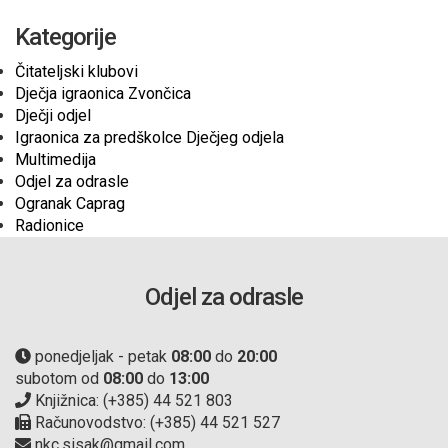
Kategorije
Čitateljski klubovi
Dječja igraonica Zvončica
Dječji odjel
Igraonica za predškolce Dječjeg odjela
Multimedija
Odjel za odrasle
Ogranak Caprag
Radionice
Odjel za odrasle
ponedjeljak - petak
08:00
do
20:00
subotom od
08:00
do
13:00
Knjižnica: (+385) 44 521 803
Računovodstvo: (+385) 44 521 527
nkc.sisak@gmail.com