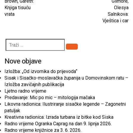
Brown, Gareth:
Gilmore,
Knjiga tisuću
Olesya
vrata
Salnikova:
Vještica i car
Pretraži
Nove objave
Izložba: „Od izvornika do prijevoda“
Sisak i Sisačko-moslavačka županija u Domovinskom ratu –
Izložba zavičajnih publikacija
Ljetno radno vrijeme
Predavanje: Mic po mic – mitologija mačaka
Likovna radionica: Ilustriranje sisačke legende – Zagonetni
patuljak
Kreativna radionica: Izrada turbana iz bitke kod Siska
Radno vrijeme Ogranka Caprag na dan 9. lipnja 2026.
Radno vrijeme knjižnice za 3. 6. 2026.