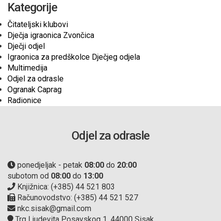
Kategorije
Čitateljski klubovi
Dječja igraonica Zvončica
Dječji odjel
Igraonica za predškolce Dječjeg odjela
Multimedija
Odjel za odrasle
Ogranak Caprag
Radionice
Odjel za odrasle
ponedjeljak - petak
08:00
do
20:00
subotom od
08:00
do
13:00
Knjižnica: (+385) 44 521 803
Računovodstvo: (+385) 44 521 527
nkc.sisak@gmail.com
Trg Ljudevita Posavskog 1, 44000 Sisak