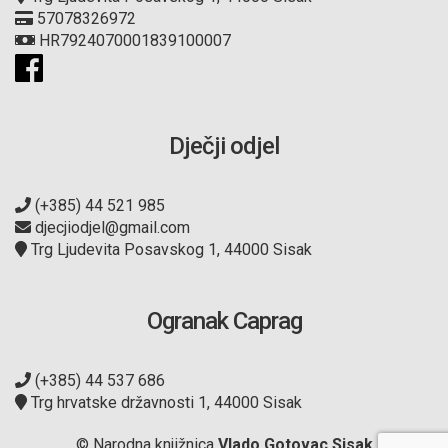
57078326972
HR7924070001839100007
Dječji odjel
(+385) 44 521 985
djecjiodjel@gmail.com
Trg Ljudevita Posavskog 1, 44000 Sisak
Ogranak Caprag
(+385) 44 537 686
Trg hrvatske državnosti 1, 44000 Sisak
© Narodna knjižnica
Vlado Gotovac Sisak