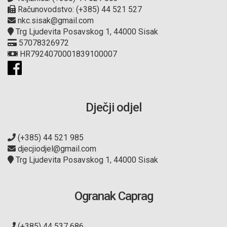
Računovodstvo: (+385) 44 521 527
nkc.sisak@gmail.com
Trg Ljudevita Posavskog 1, 44000 Sisak
57078326972
HR7924070001839100007
Dječji odjel
(+385) 44 521 985
djecjiodjel@gmail.com
Trg Ljudevita Posavskog 1, 44000 Sisak
Ogranak Caprag
(+385) 44 537 686