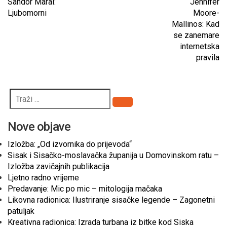
Sandor Marai:
Jennifer
Ljubomorni
Moore-
Mallinos: Kad
se zanemare
internetska
pravila
Pretraži
Nove objave
Izložba: „Od izvornika do prijevoda“
Sisak i Sisačko-moslavačka županija u Domovinskom ratu –
Izložba zavičajnih publikacija
Ljetno radno vrijeme
Predavanje: Mic po mic – mitologija mačaka
Likovna radionica: Ilustriranje sisačke legende – Zagonetni
patuljak
Kreativna radionica: Izrada turbana iz bitke kod Siska