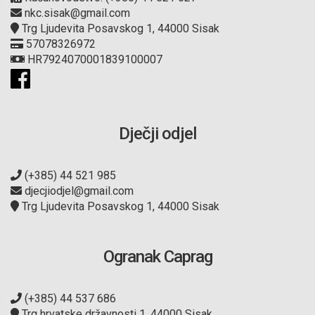
nkc.sisak@gmail.com
Trg Ljudevita Posavskog 1, 44000 Sisak
57078326972
HR7924070001839100007
Dječji odjel
(+385) 44 521 985
djecjiodjel@gmail.com
Trg Ljudevita Posavskog 1, 44000 Sisak
Ogranak Caprag
(+385) 44 537 686
Trg hrvatske državnosti 1, 44000 Sisak