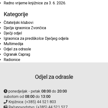
Radno vrijeme knjižnice za 3. 6. 2026.
Kategorije
Čitateljski klubovi
Dječja igraonica Zvončica
Dječji odjel
Igraonica za predškolce Dječjeg odjela
Multimedija
Odjel za odrasle
Ogranak Caprag
Radionice
Odjel za odrasle
ponedjeljak - petak
08:00
do
20:00
subotom od
08:00
do
13:00
Knjižnica: (+385) 44 521 803
Računovodstvo: (+385) 44 521 527