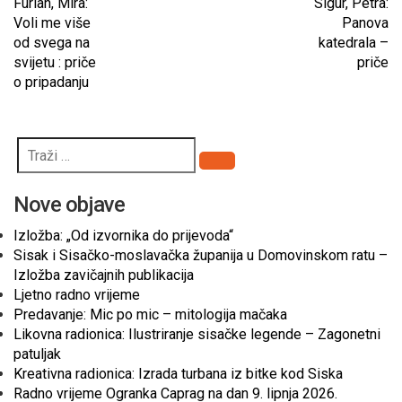
Furlan, Mira:
Sigur, Petra:
Voli me više
Panova
od svega na
katedrala –
svijetu : priče
priče
o pripadanju
Pretraži
Nove objave
Izložba: „Od izvornika do prijevoda“
Sisak i Sisačko-moslavačka županija u Domovinskom ratu –
Izložba zavičajnih publikacija
Ljetno radno vrijeme
Predavanje: Mic po mic – mitologija mačaka
Likovna radionica: Ilustriranje sisačke legende – Zagonetni
patuljak
Kreativna radionica: Izrada turbana iz bitke kod Siska
Radno vrijeme Ogranka Caprag na dan 9. lipnja 2026.