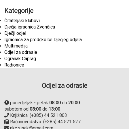
Kategorije
Čitateljski klubovi
Dječja igraonica Zvončica
Dječji odjel
Igraonica za predškolce Dječjeg odjela
Multimedija
Odjel za odrasle
Ogranak Caprag
Radionice
Odjel za odrasle
ponedjeljak - petak
08:00
do
20:00
subotom od
08:00
do
13:00
Knjižnica: (+385) 44 521 803
Računovodstvo: (+385) 44 521 527
nkc.sisak@gmail.com