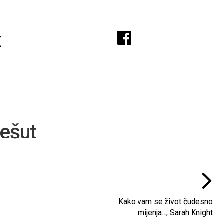
A
k
Pešut
Kako vam se život čudesno
mijenja…, Sarah Knight