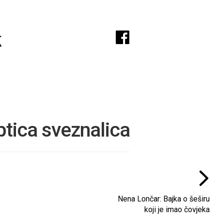
A
k
 ptica sveznalica
Nena Lončar: Bajka o šeširu
koji je imao čovjeka