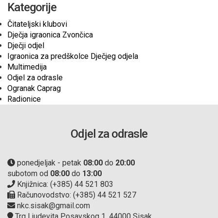
Kategorije
Čitateljski klubovi
Dječja igraonica Zvončica
Dječji odjel
Igraonica za predškolce Dječjeg odjela
Multimedija
Odjel za odrasle
Ogranak Caprag
Radionice
Odjel za odrasle
ponedjeljak - petak
08:00
do
20:00
subotom od
08:00
do
13:00
Knjižnica: (+385) 44 521 803
Računovodstvo: (+385) 44 521 527
nkc.sisak@gmail.com
Trg Ljudevita Posavskog 1, 44000 Sisak