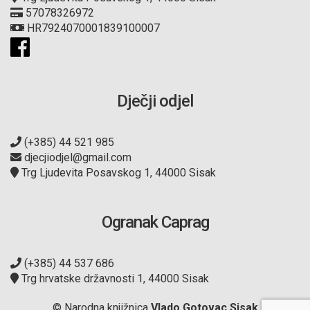
57078326972
HR7924070001839100007
Dječji odjel
(+385) 44 521 985
djecjiodjel@gmail.com
Trg Ljudevita Posavskog 1, 44000 Sisak
Ogranak Caprag
(+385) 44 537 686
Trg hrvatske državnosti 1, 44000 Sisak
© Narodna knjižnica
Vlado Gotovac Sisak