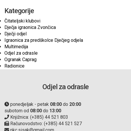
Kategorije
Čitateljski klubovi
Dječja igraonica Zvončica
Dječji odjel
Igraonica za predškolce Dječjeg odjela
Multimedija
Odjel za odrasle
Ogranak Caprag
Radionice
Odjel za odrasle
ponedjeljak - petak
08:00
do
20:00
subotom od
08:00
do
13:00
Knjižnica: (+385) 44 521 803
Računovodstvo: (+385) 44 521 527
nkc.sisak@gmail.com