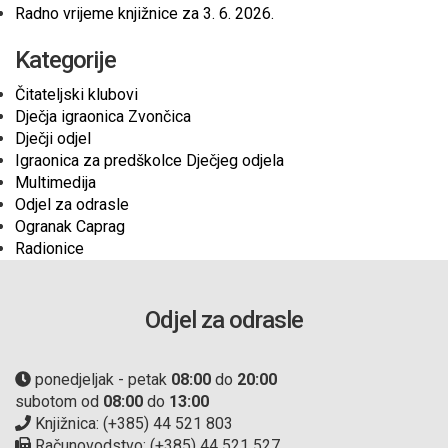
Radno vrijeme knjižnice za 3. 6. 2026.
Kategorije
Čitateljski klubovi
Dječja igraonica Zvončica
Dječji odjel
Igraonica za predškolce Dječjeg odjela
Multimedija
Odjel za odrasle
Ogranak Caprag
Radionice
Odjel za odrasle
ponedjeljak - petak
08:00
do
20:00
subotom od
08:00
do
13:00
Knjižnica: (+385) 44 521 803
Računovodstvo: (+385) 44 521 527