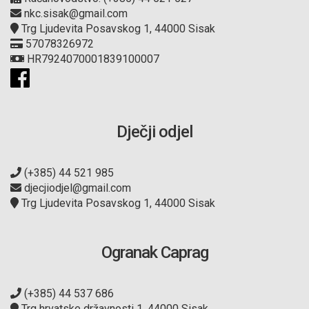
nkc.sisak@gmail.com
Trg Ljudevita Posavskog 1, 44000 Sisak
57078326972
HR7924070001839100007
Dječji odjel
(+385) 44 521 985
djecjiodjel@gmail.com
Trg Ljudevita Posavskog 1, 44000 Sisak
Ogranak Caprag
(+385) 44 537 686
Trg hrvatske državnosti 1, 44000 Sisak