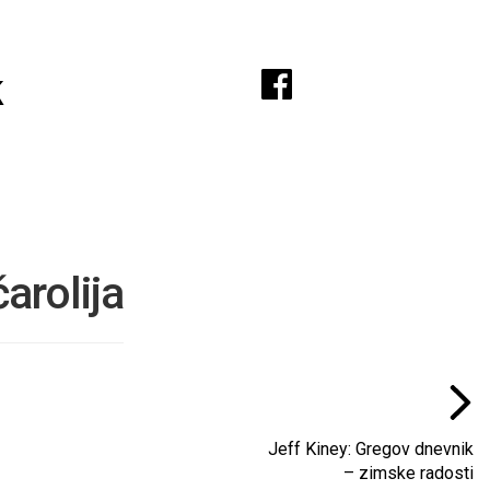
A
k
arolija
Jeff Kiney: Gregov dnevnik
– zimske radosti