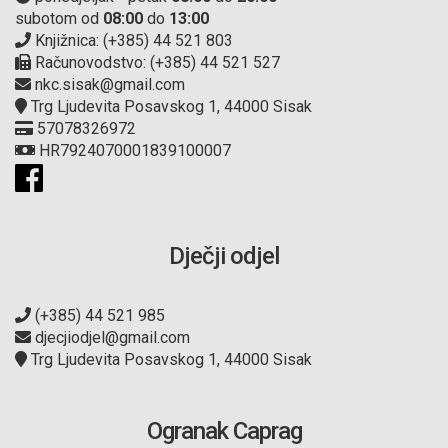
subotom od
08:00
do
13:00
Knjižnica: (+385) 44 521 803
Računovodstvo: (+385) 44 521 527
nkc.sisak@gmail.com
Trg Ljudevita Posavskog 1, 44000 Sisak
57078326972
HR7924070001839100007
Dječji odjel
(+385) 44 521 985
djecjiodjel@gmail.com
Trg Ljudevita Posavskog 1, 44000 Sisak
Ogranak Caprag