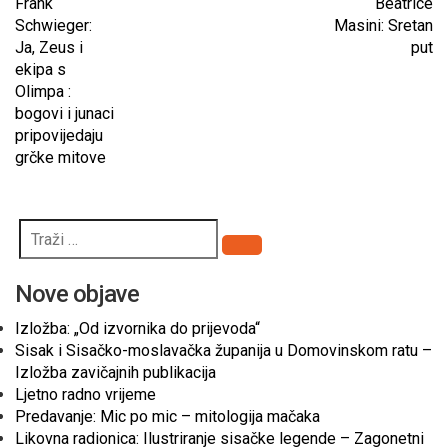
Frank
Beatrice
Schwieger:
Masini: Sretan
Ja, Zeus i
put
ekipa s
Olimpa :
bogovi i junaci
pripovijedaju
grčke mitove
Pretraži
Nove objave
Izložba: „Od izvornika do prijevoda“
Sisak i Sisačko-moslavačka županija u Domovinskom ratu –
Izložba zavičajnih publikacija
Ljetno radno vrijeme
Predavanje: Mic po mic – mitologija mačaka
Likovna radionica: Ilustriranje sisačke legende – Zagonetni