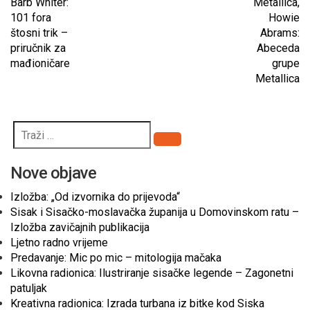
Barb Whiter:
Metallica,
101 fora
Howie
štosni trik –
Abrams:
priručnik za
Abeceda
mađioničare
grupe
Metallica
Pretraži
Nove objave
Izložba: „Od izvornika do prijevoda“
Sisak i Sisačko-moslavačka županija u Domovinskom ratu –
Izložba zavičajnih publikacija
Ljetno radno vrijeme
Predavanje: Mic po mic – mitologija mačaka
Likovna radionica: Ilustriranje sisačke legende – Zagonetni
patuljak
Kreativna radionica: Izrada turbana iz bitke kod Siska