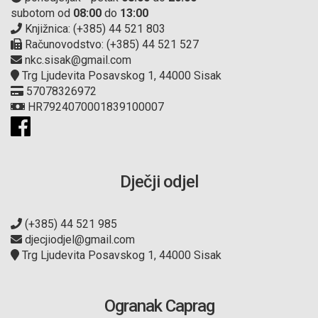
subotom od
08:00
do
13:00
Knjižnica: (+385) 44 521 803
Računovodstvo: (+385) 44 521 527
nkc.sisak@gmail.com
Trg Ljudevita Posavskog 1, 44000 Sisak
57078326972
HR7924070001839100007
Dječji odjel
(+385) 44 521 985
djecjiodjel@gmail.com
Trg Ljudevita Posavskog 1, 44000 Sisak
Ogranak Caprag