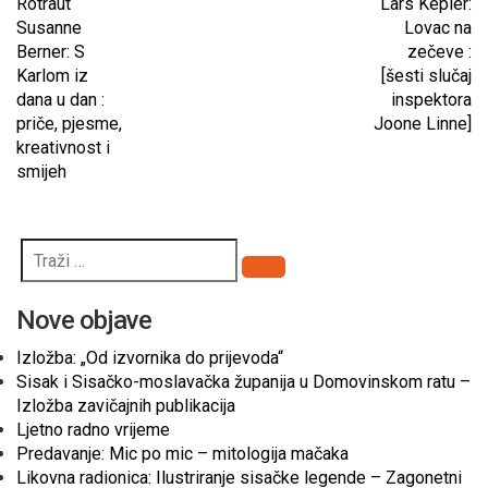
Rotraut
Lars Kepler:
Susanne
Lovac na
Berner: S
zečeve :
Karlom iz
[šesti slučaj
dana u dan :
inspektora
priče, pjesme,
Joone Linne]
kreativnost i
smijeh
Pretraži
Nove objave
Izložba: „Od izvornika do prijevoda“
Sisak i Sisačko-moslavačka županija u Domovinskom ratu –
Izložba zavičajnih publikacija
Ljetno radno vrijeme
Predavanje: Mic po mic – mitologija mačaka
Likovna radionica: Ilustriranje sisačke legende – Zagonetni