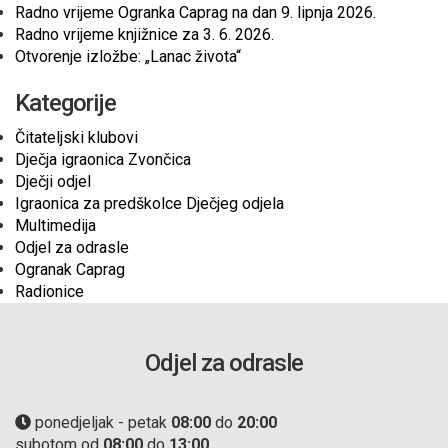
Radno vrijeme Ogranka Caprag na dan 9. lipnja 2026.
Radno vrijeme knjižnice za 3. 6. 2026.
Otvorenje izložbe: „Lanac života“
Kategorije
Čitateljski klubovi
Dječja igraonica Zvončica
Dječji odjel
Igraonica za predškolce Dječjeg odjela
Multimedija
Odjel za odrasle
Ogranak Caprag
Radionice
Odjel za odrasle
ponedjeljak - petak
08:00
do
20:00
subotom od
08:00
do
13:00