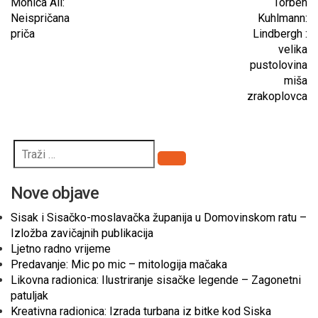
Monica Ali:
Torben
Neispričana
Kuhlmann:
priča
Lindbergh :
velika
pustolovina
miša
zrakoplovca
Pretraži
Nove objave
Sisak i Sisačko-moslavačka županija u Domovinskom ratu –
Izložba zavičajnih publikacija
Ljetno radno vrijeme
Predavanje: Mic po mic – mitologija mačaka
Likovna radionica: Ilustriranje sisačke legende – Zagonetni
patuljak
Kreativna radionica: Izrada turbana iz bitke kod Siska