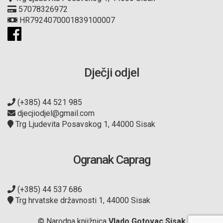
57078326972
HR7924070001839100007
Dječji odjel
(+385) 44 521 985
djecjiodjel@gmail.com
Trg Ljudevita Posavskog 1, 44000 Sisak
Ogranak Caprag
(+385) 44 537 686
Trg hrvatske državnosti 1, 44000 Sisak
© Narodna knjižnica
Vlado Gotovac Sisak