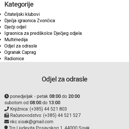
Kategorije
Čitateljski klubovi
Dječja igraonica Zvončica
Dječji odjel
Igraonica za predškolce Dječjeg odjela
Multimedija
Odjel za odrasle
Ogranak Caprag
Radionice
Odjel za odrasle
ponedjeljak - petak
08:00
do
20:00
subotom od
08:00
do
13:00
Knjižnica: (+385) 44 521 803
Računovodstvo: (+385) 44 521 527
nkc.sisak@gmail.com
Trg Ljudevita Posavskog 1, 44000 Sisak