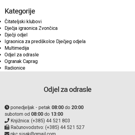
Kategorije
Čitateljski klubovi
Dječja igraonica Zvončica
Dječji odjel
Igraonica za predškolce Dječjeg odjela
Multimedija
Odjel za odrasle
Ogranak Caprag
Radionice
Odjel za odrasle
ponedjeljak - petak
08:00
do
20:00
subotom od
08:00
do
13:00
Knjižnica: (+385) 44 521 803
Računovodstvo: (+385) 44 521 527
nkc.sisak@gmail.com