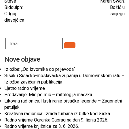
Steve
Karen Swan:
Biddulph:
Božić u
Odgoj
snijegu
djevojčica
Pretraži
Nove objave
Izložba: „Od izvornika do prijevoda“
Sisak i Sisačko-moslavačka županija u Domovinskom ratu –
Izložba zavičajnih publikacija
Ljetno radno vrijeme
Predavanje: Mic po mic – mitologija mačaka
Likovna radionica: Ilustriranje sisačke legende – Zagonetni
patuljak
Kreativna radionica: Izrada turbana iz bitke kod Siska
Radno vrijeme Ogranka Caprag na dan 9. lipnja 2026.
Radno vrijeme knjižnice za 3. 6. 2026.