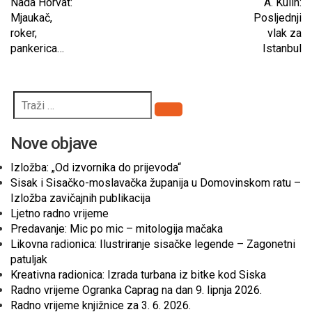
Nada Horvat:
A. Kulin:
Mjaukač,
Posljednji
roker,
vlak za
pankerica…
Istanbul
Pretraži
Nove objave
Izložba: „Od izvornika do prijevoda“
Sisak i Sisačko-moslavačka županija u Domovinskom ratu –
Izložba zavičajnih publikacija
Ljetno radno vrijeme
Predavanje: Mic po mic – mitologija mačaka
Likovna radionica: Ilustriranje sisačke legende – Zagonetni
patuljak
Kreativna radionica: Izrada turbana iz bitke kod Siska
Radno vrijeme Ogranka Caprag na dan 9. lipnja 2026.
Radno vrijeme knjižnice za 3. 6. 2026.