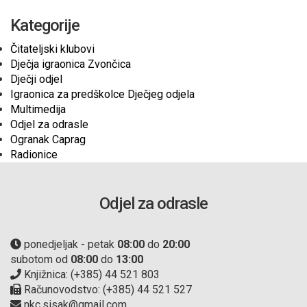
Kategorije
Čitateljski klubovi
Dječja igraonica Zvončica
Dječji odjel
Igraonica za predškolce Dječjeg odjela
Multimedija
Odjel za odrasle
Ogranak Caprag
Radionice
Odjel za odrasle
ponedjeljak - petak
08:00
do
20:00
subotom od
08:00
do
13:00
Knjižnica: (+385) 44 521 803
Računovodstvo: (+385) 44 521 527
nkc.sisak@gmail.com