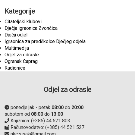
Kategorije
Čitateljski klubovi
Dječja igraonica Zvončica
Dječji odjel
Igraonica za predškolce Dječjeg odjela
Multimedija
Odjel za odrasle
Ogranak Caprag
Radionice
Odjel za odrasle
ponedjeljak - petak
08:00
do
20:00
subotom od
08:00
do
13:00
Knjižnica: (+385) 44 521 803
Računovodstvo: (+385) 44 521 527
nkc.sisak@gmail.com