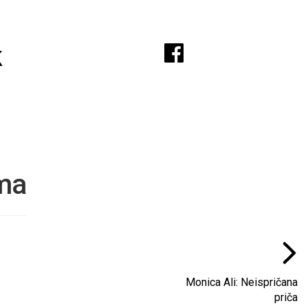
A
k
ima
Monica Ali: Neispričana
priča