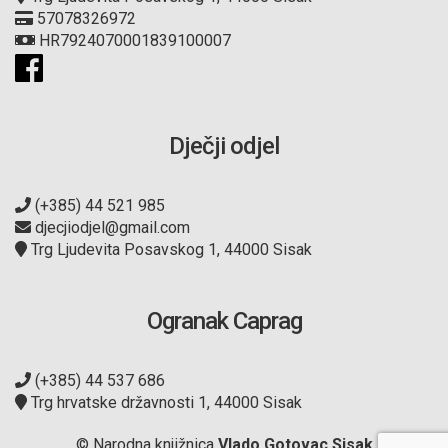
57078326972
HR7924070001839100007
Dječji odjel
(+385) 44 521 985
djecjiodjel@gmail.com
Trg Ljudevita Posavskog 1, 44000 Sisak
Ogranak Caprag
(+385) 44 537 686
Trg hrvatske državnosti 1, 44000 Sisak
© Narodna knjižnica
Vlado Gotovac Sisak