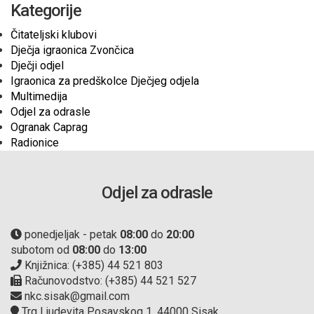
Kategorije
Čitateljski klubovi
Dječja igraonica Zvončica
Dječji odjel
Igraonica za predškolce Dječjeg odjela
Multimedija
Odjel za odrasle
Ogranak Caprag
Radionice
Odjel za odrasle
ponedjeljak - petak
08:00
do
20:00
subotom od
08:00
do
13:00
Knjižnica: (+385) 44 521 803
Računovodstvo: (+385) 44 521 527
nkc.sisak@gmail.com
Trg Ljudevita Posavskog 1, 44000 Sisak