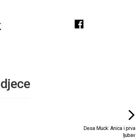
A
k
 djece
Desa Muck: Anica i prva
ljubav