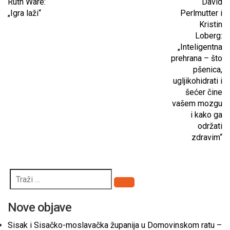
Ruth Ware:
David
„Igra laži“
Perlmutter i
Kristin
Loberg:
„Inteligentna
prehrana – što
pšenica,
ugljikohidrati i
šećer čine
vašem mozgu
i kako ga
održati
zdravim“
Pretraži
Nove objave
Sisak i Sisačko-moslavačka županija u Domovinskom ratu –