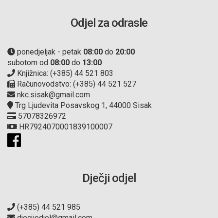
Odjel za odrasle
ponedjeljak - petak
08:00
do
20:00
subotom od
08:00
do
13:00
Knjižnica: (+385) 44 521 803
Računovodstvo: (+385) 44 521 527
nkc.sisak@gmail.com
Trg Ljudevita Posavskog 1, 44000 Sisak
57078326972
HR7924070001839100007
Dječji odjel
(+385) 44 521 985
djecjiodjel@gmail.com