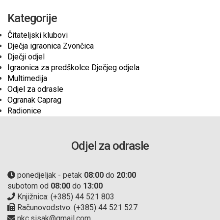
Kategorije
Čitateljski klubovi
Dječja igraonica Zvončica
Dječji odjel
Igraonica za predškolce Dječjeg odjela
Multimedija
Odjel za odrasle
Ogranak Caprag
Radionice
Odjel za odrasle
ponedjeljak - petak
08:00
do
20:00
subotom od
08:00
do
13:00
Knjižnica: (+385) 44 521 803
Računovodstvo: (+385) 44 521 527
nkc.sisak@gmail.com