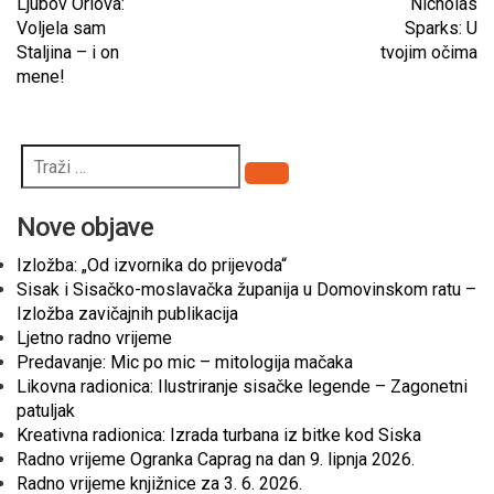
Ljubov Orlova:
Nicholas
Voljela sam
Sparks: U
Staljina – i on
tvojim očima
mene!
Pretraži
Nove objave
Izložba: „Od izvornika do prijevoda“
Sisak i Sisačko-moslavačka županija u Domovinskom ratu –
Izložba zavičajnih publikacija
Ljetno radno vrijeme
Predavanje: Mic po mic – mitologija mačaka
Likovna radionica: Ilustriranje sisačke legende – Zagonetni
patuljak
Kreativna radionica: Izrada turbana iz bitke kod Siska
Radno vrijeme Ogranka Caprag na dan 9. lipnja 2026.
Radno vrijeme knjižnice za 3. 6. 2026.