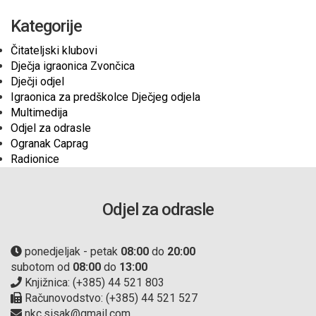
Kategorije
Čitateljski klubovi
Dječja igraonica Zvončica
Dječji odjel
Igraonica za predškolce Dječjeg odjela
Multimedija
Odjel za odrasle
Ogranak Caprag
Radionice
Odjel za odrasle
ponedjeljak - petak
08:00
do
20:00
subotom od
08:00
do
13:00
Knjižnica: (+385) 44 521 803
Računovodstvo: (+385) 44 521 527
nkc.sisak@gmail.com