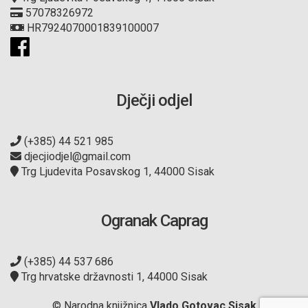
57078326972
HR7924070001839100007
Dječji odjel
(+385) 44 521 985
djecjiodjel@gmail.com
Trg Ljudevita Posavskog 1, 44000 Sisak
Ogranak Caprag
(+385) 44 537 686
Trg hrvatske državnosti 1, 44000 Sisak
© Narodna knjižnica
Vlado Gotovac Sisak