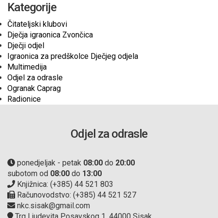
Kategorije
Čitateljski klubovi
Dječja igraonica Zvončica
Dječji odjel
Igraonica za predškolce Dječjeg odjela
Multimedija
Odjel za odrasle
Ogranak Caprag
Radionice
Odjel za odrasle
ponedjeljak - petak
08:00
do
20:00
subotom od
08:00
do
13:00
Knjižnica: (+385) 44 521 803
Računovodstvo: (+385) 44 521 527
nkc.sisak@gmail.com
Trg Ljudevita Posavskog 1, 44000 Sisak