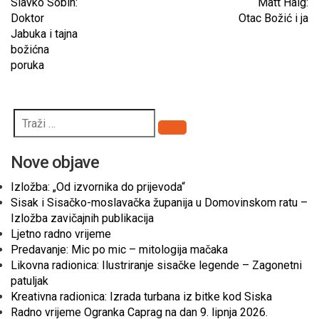
Slavko Sobin:
Matt Haig:
Doktor
Otac Božić i ja
Jabuka i tajna
božićna
poruka
Pretraži
Nove objave
Izložba: „Od izvornika do prijevoda“
Sisak i Sisačko-moslavačka županija u Domovinskom ratu –
Izložba zavičajnih publikacija
Ljetno radno vrijeme
Predavanje: Mic po mic – mitologija mačaka
Likovna radionica: Ilustriranje sisačke legende – Zagonetni
patuljak
Kreativna radionica: Izrada turbana iz bitke kod Siska
Radno vrijeme Ogranka Caprag na dan 9. lipnja 2026.