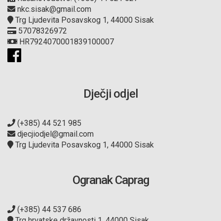
nkc.sisak@gmail.com
Trg Ljudevita Posavskog 1, 44000 Sisak
57078326972
HR7924070001839100007
Dječji odjel
(+385) 44 521 985
djecjiodjel@gmail.com
Trg Ljudevita Posavskog 1, 44000 Sisak
Ogranak Caprag
(+385) 44 537 686
Trg hrvatske državnosti 1, 44000 Sisak