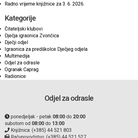
Radno vrijeme knjižnice za 3. 6. 2026.
Kategorije
Čitateljski klubovi
Dječja igraonica Zvončica
Dječji odjel
Igraonica za predškolce Dječjeg odjela
Multimedija
Odjel za odrasle
Ogranak Caprag
Radionice
Odjel za odrasle
ponedjeljak - petak
08:00
do
20:00
subotom od
08:00
do
13:00
Knjižnica: (+385) 44 521 803
Računovodstvo: (+385) 44 521 527